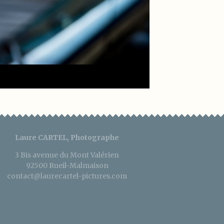
Laure CARTEL, Photographe
3 Bis avenue du Mont Valérien
92500 Rueil-Malmaison
contact@laurecartel-pictures.com