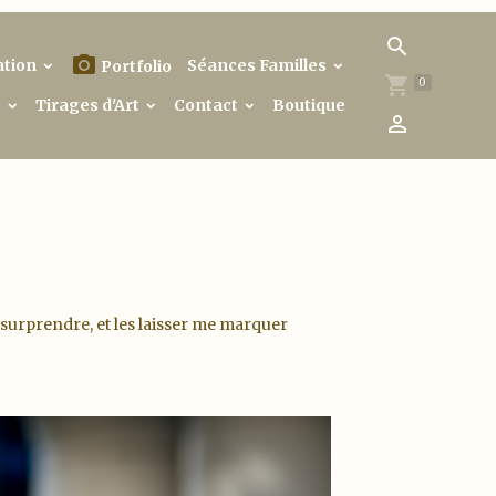
ation
Séances Familles
Portfolio
0
s
Tirages d'Art
Contact
Boutique
r surprendre, et les laisser me marquer