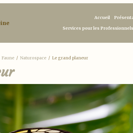
Accueil
Présent
eine
Services pour les Professionnel
Faune
Naturospace
Le grand planeur
eur