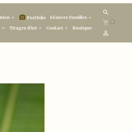
ation
Séances Familles
Portfolio
0
s
Tirages d'Art
Contact
Boutique