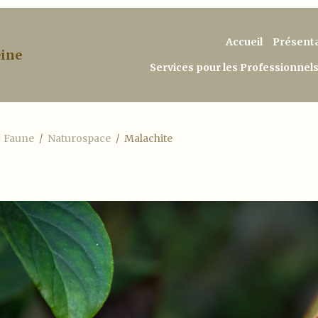
Accueil
Présent
eine
Services pour les Professionnel
Faune
Naturospace
Malachite