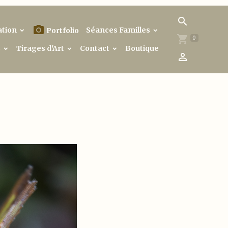
ation
Séances Familles
Portfolio
0
s
Tirages d'Art
Contact
Boutique