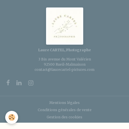
Laure CARTEL, Photographe
3 Bis avenue du Mont Valérien
92500 Rueil-Malmaison
contact@laurecartel-pictures.com
Mentions légales
Conditions générales de vente
Gestion des cookies