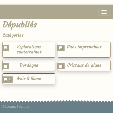
Dépubliés
Catégories
Explorations
Vues imprenables
souterraines
Dordogne
Cristaux de glace
Noir & Blanc
4
Réseaux Sociaux