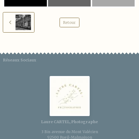
Retour
Réseaux Sociaux
Laure CARTEL, Photographe
3 Bis avenue du Mont Valérien
92500 Rueil-Malmaison